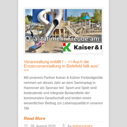
Veranstaltung enfällt ! – >>Auch die
Ersatzveranstaltung in Bielefeld fällt aus!
<<
Mit unserem Partner Kaiser & Kühne Freitzeitgeräte
nehmen wir dieses Jahr an dem Seminartag in
Hannover als Sponsor teil. Sport und Spiel sind
bedeutende und integrale Bestandteile der
kommunalen Gesellschaft und leisten einen
wesentlichen Beitrag zur Lebensqualität in unseren
Stä
Read More
28. August 2020
by
Administrator