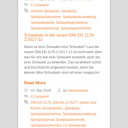
0 Comment
sicherer Spielplatz
,
Spielplatz
,
Spielplatzabnahme
,
Spielplatzausstattung
,
Spielplatzgerät
,
Spielplatzgestaltung
,
Spielplatzplanung
,
Spielplatzsicherheit
Schaukeln in der neuen DIN EN 1176-
2:2017-12
Wann ist eine Schaukel eine Schaukel? Laut der
neuen DIN EN 1176-2:2017-12 ist nicht mehr alles
was für uns wie eine Schaukel aussieht, auch als
eine Schaukel zu bewerten. Das ist wirklich schön
und Durchdacht umgesetzt worden, denn die
kleinen Mini-Schaukeln sind mit einer vorgeschri
Read More
03. Mai 2018
by
Administrator
0 Comment
DIN EN 1176
,
DIN EN 1176/77
,
Kaiser und
Kühne
,
Kindergarten
,
Spielplatz
,
Spielplatzabnahme
,
Spielplatzausstattung
,
Spielplatzgerät
,
Spielplatzkontrolle
,
Spielplatzsicherheit
,
U3 Spielgeräte