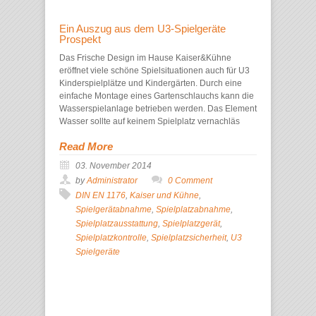
Ein Auszug aus dem U3-Spielgeräte
Prospekt
Das Frische Design im Hause Kaiser&Kühne
eröffnet viele schöne Spielsituationen auch für U3
Kinderspielplätze und Kindergärten. Durch eine
einfache Montage eines Gartenschlauchs kann die
Wasserspielanlage betrieben werden. Das Element
Wasser sollte auf keinem Spielplatz vernachläs
Read More
03. November 2014
by
Administrator
0 Comment
DIN EN 1176
,
Kaiser und Kühne
,
Spielgerätabnahme
,
Spielplatzabnahme
,
Spielplatzausstattung
,
Spielplatzgerät
,
Spielplatzkontrolle
,
Spielplatzsicherheit
,
U3
Spielgeräte