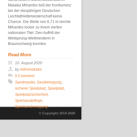
Malaika Mihambo ließ der Konkurrenz
bei der diesjährigen Deutschen
Leichtathletikmeisterschaft keine
Chance. Die Weite von 6,71 m reichte
Mihambo locker zu ihrem vierten
nationalen Titel. Den Auftritt der
Weitsprung-Weltmeisterin in
Braunschweig konnten
Read More
10. August 2020
by
Administrator
0 Comment
Sandmaster
,
Sandreinigung
,
sicherer Spielplatz
,
Spielplatz
,
Spielplatzsicherheit
,
Spielsandpflege
,
Spielsandreinigung
© Copyright 2014-2026