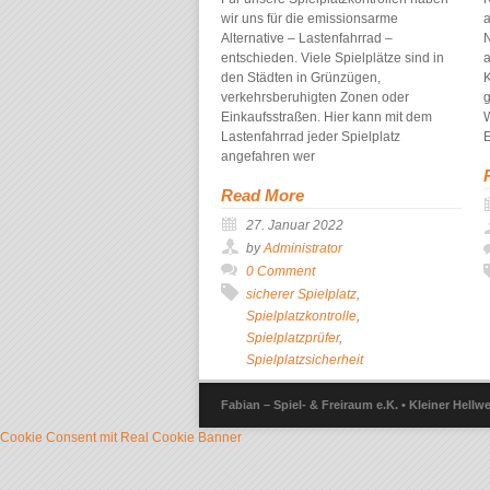
wir uns für die emissionsarme
a
Alternative – Lastenfahrrad –
N
entschieden. Viele Spielplätze sind in
a
den Städten in Grünzügen,
K
verkehrsberuhigten Zonen oder
g
Einkaufsstraßen. Hier kann mit dem
W
Lastenfahrrad jeder Spielplatz
E
angefahren wer
Read More
27. Januar 2022
by
Administrator
0 Comment
sicherer Spielplatz
,
Spielplatzkontrolle
,
Spielplatzprüfer
,
Spielplatzsicherheit
Fabian – Spiel- & Freiraum e.K. • Kleiner Hellw
Cookie Consent mit Real Cookie Banner