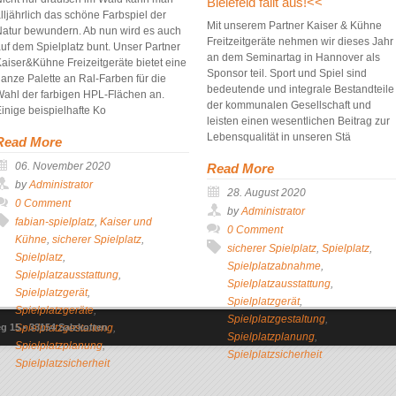
Bielefeld fällt aus!<<
lljährlich das schöne Farbspiel der
Mit unserem Partner Kaiser & Kühne
atur bewundern. Ab nun wird es auch
Freitzeitgeräte nehmen wir dieses Jahr
uf dem Spielplatz bunt. Unser Partner
an dem Seminartag in Hannover als
aiser&Kühne Freizeitgeräte bietet eine
Sponsor teil. Sport und Spiel sind
anze Palette an Ral-Farben für die
bedeutende und integrale Bestandteile
ahl der farbigen HPL-Flächen an.
der kommunalen Gesellschaft und
inige beispielhafte Ko
leisten einen wesentlichen Beitrag zur
Lebensqualität in unseren Stä
Read More
06. November 2020
Read More
by
Administrator
28. August 2020
0 Comment
by
Administrator
fabian-spielplatz
,
Kaiser und
0 Comment
Kühne
,
sicherer Spielplatz
,
sicherer Spielplatz
,
Spielplatz
,
Spielplatz
,
Spielplatzabnahme
,
Spielplatzausstattung
,
Spielplatzausstattung
,
Spielplatzgerät
,
Spielplatzgerät
,
Spielplatzgeräte
,
Spielplatzgestaltung
,
eg 15 • 33154 Salzkotten
Spielplatzgestaltung
,
Spielplatzplanung
,
Spielplatzplanung
,
Spielplatzsicherheit
Spielplatzsicherheit