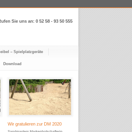
ufen Sie uns an: 0 52 58 - 93 50 555
eibel – Spielplatzgeräte
Download
Wir gratulieren zur DM 2020
Sandmasters Markenbotschafterin