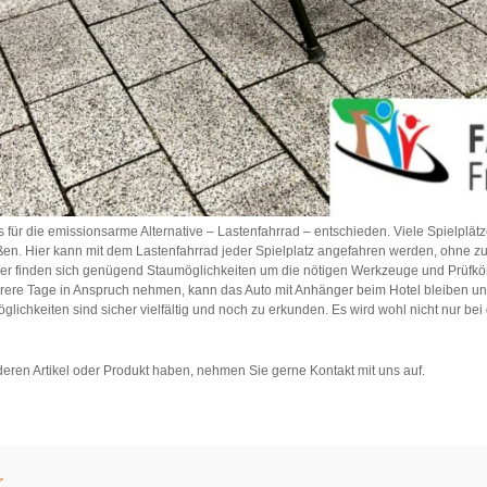
s für die emissionsarme Alternative – Lastenfahrrad – entschieden. Viele Spielplät
en. Hier kann mit dem Lastenfahrrad jeder Spielplatz angefahren werden, ohne zus
lber finden sich genügend Staumöglichkeiten um die nötigen Werkzeuge und Prüfkör
ere Tage in Anspruch nehmen, kann das Auto mit Anhänger beim Hotel bleiben und
ichkeiten sind sicher vielfältig und noch zu erkunden. Es wird wohl nicht nur bei 
eren Artikel oder Produkt haben, nehmen Sie gerne Kontakt mit uns auf.
r