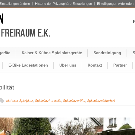
Einstellungen ändern
Historie der Privatsphäre-Einstellungen
Einwilligungen widerrufen
R
geräte
Kaiser & Kühne Spielplatzgeräte
Sandreinigung
S
E-Bike Ladestationen
Über uns
Kontakt
Partner
lität
sicherer Spielplatz
,
Spielplatzkontrolle
,
Spielplatzprüfer
,
Spielplatzsicherheit