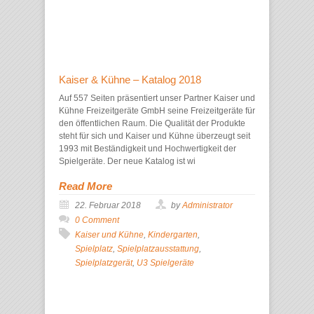
Kaiser & Kühne – Katalog 2018
Auf 557 Seiten präsentiert unser Partner Kaiser und
Kühne Freizeitgeräte GmbH seine Freizeitgeräte für
den öffentlichen Raum. Die Qualität der Produkte
steht für sich und Kaiser und Kühne überzeugt seit
1993 mit Beständigkeit und Hochwertigkeit der
Spielgeräte. Der neue Katalog ist wi
Read More
22. Februar 2018
by
Administrator
0 Comment
Kaiser und Kühne
,
Kindergarten
,
Spielplatz
,
Spielplatzausstattung
,
Spielplatzgerät
,
U3 Spielgeräte