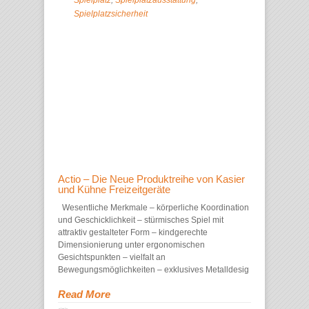
Spielplatzsicherheit
Actio – Die Neue Produktreihe von Kasier
und Kühne Freizeitgeräte
Wesentliche Merkmale – körperliche Koordination
und Geschicklichkeit – stürmisches Spiel mit
attraktiv gestalteter Form – kindgerechte
Dimensionierung unter ergonomischen
Gesichtspunkten – vielfalt an
Bewegungsmöglichkeiten – exklusives Metalldesig
Read More