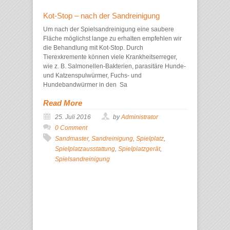
Kot-Stop – nach der Sandreinigung
Um nach der Spielsandreinigung eine saubere
Fläche möglichst lange zu erhalten empfehlen wir
die Behandlung mit Kot-Stop. Durch
Tierexkremente können viele Krankheitserreger,
wie z. B. Salmonellen-Bakterien, parasitäre Hunde-
und Katzenspulwürmer, Fuchs- und
Hundebandwürmer in den Sa
Read More
25. Juli 2016
by
Administrator
0 Comment
Sandmaster
,
Sandreinigung
,
Spielplatz
,
Spielplatzausstattung
,
Spielplatzgerät
,
Spielsandreinigung