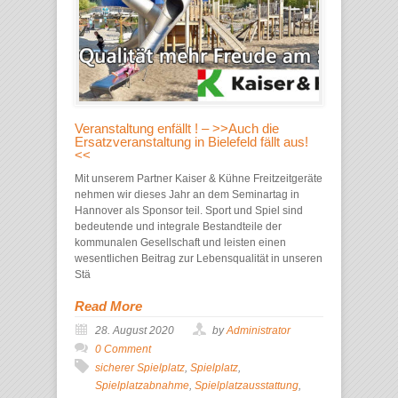
Veranstaltung enfällt ! – >>Auch die
Ersatzveranstaltung in Bielefeld fällt aus!
<<
Mit unserem Partner Kaiser & Kühne Freitzeitgeräte
nehmen wir dieses Jahr an dem Seminartag in
Hannover als Sponsor teil. Sport und Spiel sind
bedeutende und integrale Bestandteile der
kommunalen Gesellschaft und leisten einen
wesentlichen Beitrag zur Lebensqualität in unseren
Stä
Read More
28. August 2020
by
Administrator
0 Comment
sicherer Spielplatz
,
Spielplatz
,
Spielplatzabnahme
,
Spielplatzausstattung
,