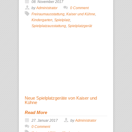
08. November 2017
by
Administrator
0 Comment
Freiraumausstattung
,
Kaiser und Kühne
,
Kindergarten
,
Spielplatz
,
Spielplatzausstattung
,
Spielplatzgerät
Neue Spielplatzgeräte von Kaiser und
Kühne
Read More
27. Januar 2017
by
Administrator
0 Comment