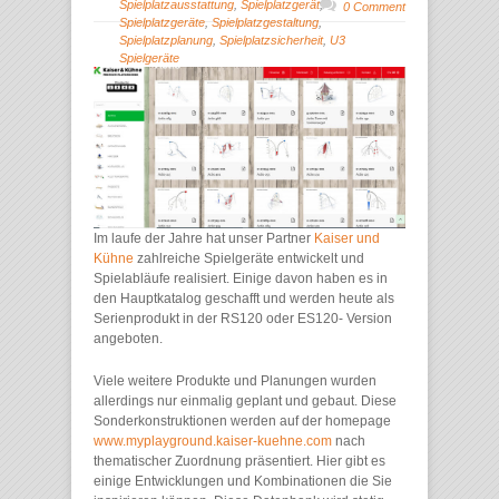
Spielplatzausstattung
,
Spielplatzgerät
,
0 Comment
Spielplatzgeräte
,
Spielplatzgestaltung
,
Spielplatzplanung
,
Spielplatzsicherheit
,
U3
Spielgeräte
Im laufe der Jahre hat unser Partner
Kaiser und
Kühne
zahlreiche Spielgeräte entwickelt und
Spielabläufe realisiert. Einige davon haben es in
den Hauptkatalog geschafft und werden heute als
Serienprodukt in der RS120 oder ES120- Version
angeboten.
Viele weitere Produkte und Planungen wurden
allerdings nur einmalig geplant und gebaut. Diese
Sonderkonstruktionen werden auf der homepage
www.myplayground.kaiser-kuehne.com
nach
thematischer Zuordnung präsentiert. Hier gibt es
einige Entwicklungen und Kombinationen die Sie