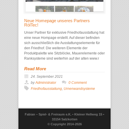
Neue Homepage unseres Partners
RölTec!
Unser Partner für exklusive Friedhofausstattung hat
eine neue Hompage erstellt. Auf dieser befinden
sich ausschließlich die Ausstattungselemente für
den Friedhof. Die weiteren Elemente der
Produktpalette wie Sitzblöcke, Mauerelemente oder
Ranksysteme sind weiterhin auf der alten www.r
Read More
24. September 2021
by
Administrator
0 Comment
Friedhofausstattung
,
Urnenwandsysteme
Fabian – Spiel- & Freiraum e.K. • Kleiner Hellweg 15 •
33154 Salzkotten
© Copyright 2014-2026