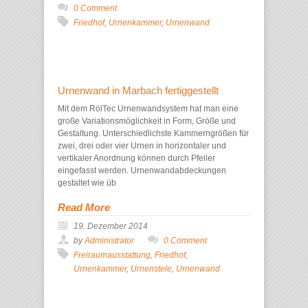
0 Comment
Friedhof
,
Urnenkammer
,
Urnenwand
Urnenwand in Marbach fertiggestellt
Mit dem RölTec Urnenwandsystem hat man eine
große Variationsmöglichkeit in Form, Größe und
Gestaltung. Unterschiedlichste Kammerngrößen für
zwei, drei oder vier Urnen in horizontaler und
vertikaler Anordnung können durch Pfeiler
eingefasst werden. Urnenwandabdeckungen
gestaltet wie üb
Read More
19. Dezember 2014
by
Administrator
0 Comment
Freiraumausstattung
,
Friedhof
,
Urnenkammer
,
Urnenstele
,
Urnenwand