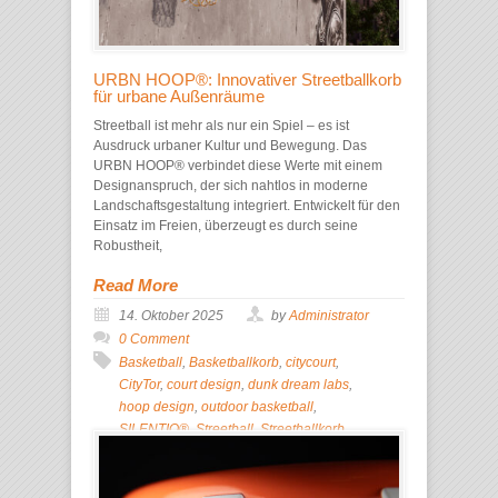
URBN HOOP®: Innovativer Streetballkorb
für urbane Außenräume
Streetball ist mehr als nur ein Spiel – es ist
Ausdruck urbaner Kultur und Bewegung. Das
URBN HOOP® verbindet diese Werte mit einem
Designanspruch, der sich nahtlos in moderne
Landschaftsgestaltung integriert. Entwickelt für den
Einsatz im Freien, überzeugt es durch seine
Robustheit,
Read More
14. Oktober 2025
by
Administrator
0 Comment
Basketball
,
Basketballkorb
,
citycourt
,
CityTor
,
court design
,
dunk dream labs
,
hoop design
,
outdoor basketball
,
SILENTIQ®
,
Streetball
,
Streetballkorb
,
Urban Sport
,
URBN HOOP