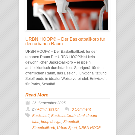
URBN HOOP® – Der Basketballkorb für
den urbanen Raum
URBN HOOP® – Der Basketballkorb für den
urbanen Raum Der URBN HOOP® ist kein
gewöhnlicher Basketballkorb – er ist ein
architektonisch durchdachtes Sportgerät für den
öffentlichen Raum, das Design, Funktionalität und
Spielfreude in idealer Weise verbindet. Entwickelt
für Parks, Schulhö
Read More
26. September 2025
by
Administrator
0 Comment
Basketball
,
Basketballkorb
,
dunk dream
labs
,
hoop design
,
Streetball
,
Streetballkorb
,
Urban Sport
,
URBN HOOP