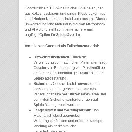
Cocoturf ist ein 100 % natürlicher Spielbelag, der
aus Kokosnussfasern und einem Kleberücken aus
zertifiziertem Naturkautschuk-Latex besteht. Dieses
umweltfreundliche Material ist frei von Mikroplastik
und PFAS und stellt somit eine sichere und
ungiftige Option für Spielplätze dar. ​
Vorteile von Cocoturf als Fallschutzmaterial:
Umweltfreundlichkeit:
Durch die
Verwendung von natürlichen Materialien trägt
Cocoturf zur Reduzierung von Plastikmüll bei
und unterstützt nachhaltige Praktiken in der
Spielplatzgestaltung. ​
Sicherheit:
Cocoturf bietet hervorragende
stoßdämpfende Eigenschaften, die das
Verletzungsrisiko bei Stürzen minimieren und
somit den Sicherheitsanforderungen auf
Spielplätzen gerecht werden. ​
Langlebigkeit und Wartungsarmut:
Das
Material ist robust gegenüber
Witterungseinflüssen und erfordert weniger
Wartung als herkömmliche
Fallschutzmaterialien. ​