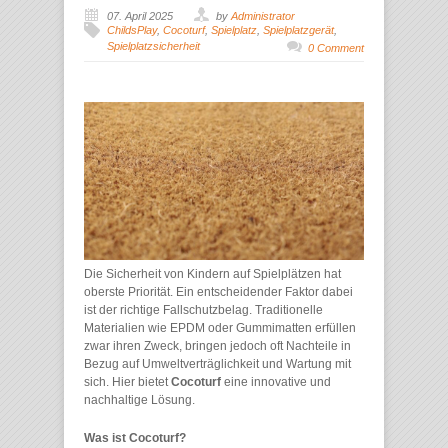
07. April 2025
by
Administrator
ChildsPlay
,
Cocoturf
,
Spielplatz
,
Spielplatzgerät
,
Spielplatzsicherheit
0 Comment
Die Sicherheit von Kindern auf Spielplätzen hat
oberste Priorität. Ein entscheidender Faktor dabei
ist der richtige Fallschutzbelag. Traditionelle
Materialien wie EPDM oder Gummimatten erfüllen
zwar ihren Zweck, bringen jedoch oft Nachteile in
Bezug auf Umweltverträglichkeit und Wartung mit
sich. Hier bietet
Cocoturf
eine innovative und
nachhaltige Lösung.
Was ist Cocoturf?